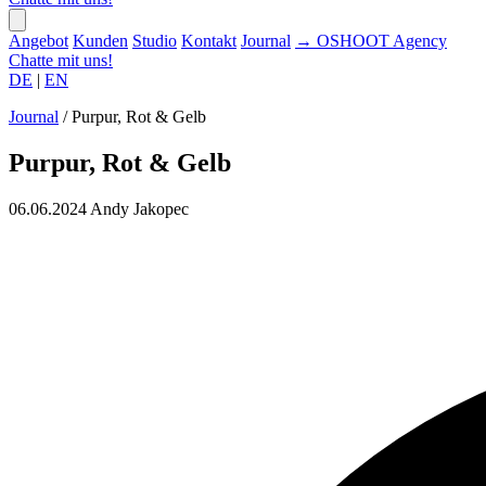
Angebot
Kunden
Studio
Kontakt
Journal
→
OSHOOT
Agency
Chatte mit uns!
DE
|
EN
Journal
/
Purpur, Rot & Gelb
Purpur, Rot & Gelb
06.06.2024
Andy Jakopec