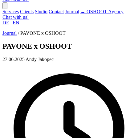
Services
Clients
Studio
Contact
Journal
→
OSHOOT
Agency
Chat with us!
DE
|
EN
Journal
/
PAVONE x OSHOOT
PAVONE x OSHOOT
27.06.2025
Andy Jakopec