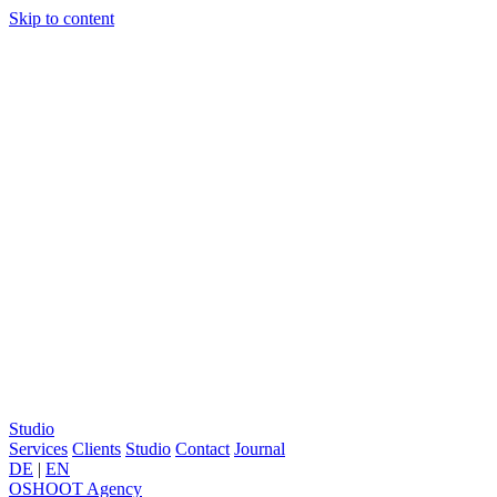
Skip to content
Studio
Services
Clients
Studio
Contact
Journal
DE
|
EN
OSHOOT
Agency