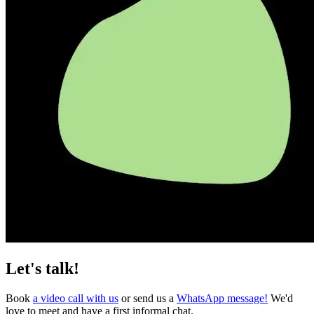
Let's talk!
Book
a video call with us
or send us a
WhatsApp message!
We'd
love to meet and have a first informal chat.